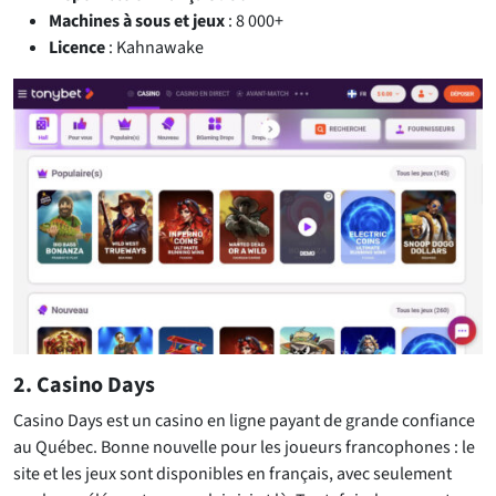
Machines à sous et jeux
: 8 000+
Licence
: Kahnawake
2. Casino Days
Casino Days est un casino en ligne payant de grande confiance
au Québec. Bonne nouvelle pour les joueurs francophones : le
site et les jeux sont disponibles en français, avec seulement