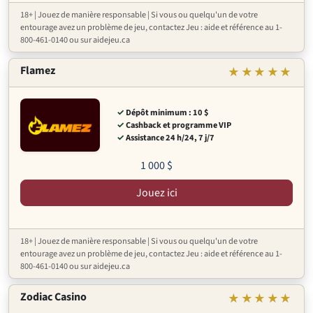
18+ | Jouez de manière responsable | Si vous ou quelqu'un de votre
entourage avez un problème de jeu, contactez Jeu : aide et référence au 1-
800-461-0140 ou sur aidejeu.ca
Flamez
★★★★★
★★★★★
Dépôt minimum : 10 $
Cashback et programme VIP
Assistance 24 h/24, 7 j/7
1 000 $
Jouez ici
18+ | Jouez de manière responsable | Si vous ou quelqu'un de votre
entourage avez un problème de jeu, contactez Jeu : aide et référence au 1-
800-461-0140 ou sur aidejeu.ca
Zodiac Casino
★★★★★
★★★★★