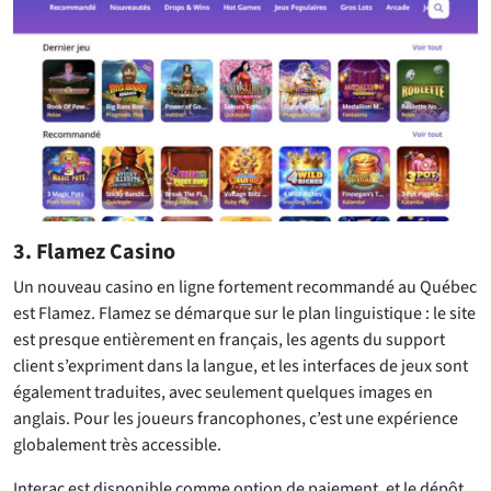
3. Flamez Casino
Un nouveau casino en ligne fortement recommandé au Québec
est Flamez. Flamez se démarque sur le plan linguistique : le site
est presque entièrement en français, les agents du support
client s’expriment dans la langue, et les interfaces de jeux sont
également traduites, avec seulement quelques images en
anglais. Pour les joueurs francophones, c’est une expérience
globalement très accessible.
Interac est disponible comme option de paiement, et le dépôt