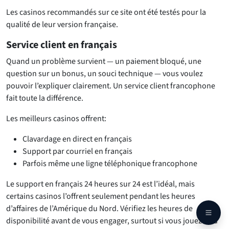
Les casinos recommandés sur ce site ont été testés pour la
qualité de leur version française.
Service client en français
Quand un problème survient — un paiement bloqué, une
question sur un bonus, un souci technique — vous voulez
pouvoir l’expliquer clairement. Un service client francophone
fait toute la différence.
Les meilleurs casinos offrent:
Clavardage en direct en français
Support par courriel en français
Parfois même une ligne téléphonique francophone
Le support en français 24 heures sur 24 est l’idéal, mais
certains casinos l’offrent seulement pendant les heures
d’affaires de l’Amérique du Nord. Vérifiez les heures de
disponibilité avant de vous engager, surtout si vous jouez tard