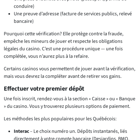
conduire)
Une preuve d’adresse (facture de services publics, relevé
bancaire)
Pourquoi cette vérification? Elle protège contre la fraude,
empêche les mineurs de jouer et respecte les obligations
légales du casino. C’est une procédure unique — une fois
complétée, vous n’aurez plus à la refaire.
Certains casinos vous permettent de jouer avant la vérification,
mais vous devrez la compléter avant de retirer vos gains.
Effectuer votre premier dépôt
Une fois inscrit, rendez-vous à la section « Caisse » ou « Banque
» du casino. Vous y trouverez plusieurs options de paiement.
Les méthodes les plus populaires pour les Québécois:
Interac
– Le choix numéro un. Dépôts instantanés, liés
directement à votre compte bancaire (Desjardins, BMO,