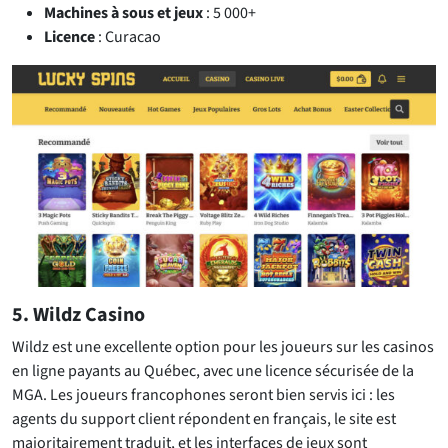
Machines à sous et jeux
: 5 000+
Licence
: Curacao
5. Wildz Casino
Wildz est une excellente option pour les joueurs sur les casinos
en ligne payants au Québec, avec une licence sécurisée de la
MGA. Les joueurs francophones seront bien servis ici : les
agents du support client répondent en français, le site est
majoritairement traduit, et les interfaces de jeux sont