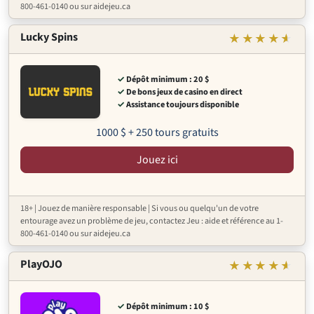
800-461-0140 ou sur aidejeu.ca
Lucky Spins
★★★★★
★★★★★
Dépôt minimum : 20 $
De bons jeux de casino en direct
Assistance toujours disponible
1000 $ + 250 tours gratuits
Jouez ici
18+ | Jouez de manière responsable | Si vous ou quelqu'un de votre
entourage avez un problème de jeu, contactez Jeu : aide et référence au 1-
800-461-0140 ou sur aidejeu.ca
PlayOJO
★★★★★
★★★★★
Dépôt minimum : 10 $