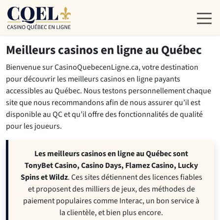
Aller au contenu
Meilleurs casinos en ligne au Québec
Bienvenue sur CasinoQuebecenLigne.ca, votre destination
pour découvrir les meilleurs casinos en ligne payants
accessibles au Québec. Nous testons personnellement chaque
site que nous recommandons afin de nous assurer qu’il est
disponible au QC et qu’il offre des fonctionnalités de qualité
pour les joueurs.
Les meilleurs casinos en ligne au Québec sont
TonyBet Casino, Casino Days, Flamez Casino, Lucky
Spins et Wildz
. Ces sites détiennent des licences fiables
et proposent des milliers de jeux, des méthodes de
paiement populaires comme Interac, un bon service à
la clientèle, et bien plus encore.