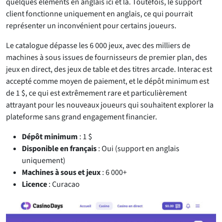
quelques éléments en anglais ici et là. Toutefois, le support
client fonctionne uniquement en anglais, ce qui pourrait
représenter un inconvénient pour certains joueurs.
Le catalogue dépasse les 6 000 jeux, avec des milliers de
machines à sous issues de fournisseurs de premier plan, des
jeux en direct, des jeux de table et des titres arcade. Interac est
accepté comme moyen de paiement, et le dépôt minimum est
de 1 $, ce qui est extrêmement rare et particulièrement
attrayant pour les nouveaux joueurs qui souhaitent explorer la
plateforme sans grand engagement financier.
Dépôt minimum
: 1 $
Disponible en français
: Oui (support en anglais
uniquement)
Machines à sous et jeux
: 6 000+
Licence
: Curacao